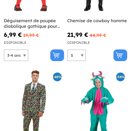
Déguisement de poupée
Chemise de cowboy homme
diabolique gothique pour
enfant
6,99 €
21,99 €
19,99 €
44,99 €
DISPONIBLE
DISPONIBLE
-48%
-54%