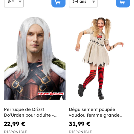
Perruque de Drizzt
Déguisement poupée
Do'Urden pour adulte -
vaudou femme grande
Donjons et Dragons
taille
22,99 €
31,99 €
DISPONIBLE
DISPONIBLE