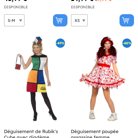
DISPONIBLE
DISPONIBLE
-49%
-48%
Déguisement de Rubik's
Déguisement poupée
Cube avec diadème
assassine femme