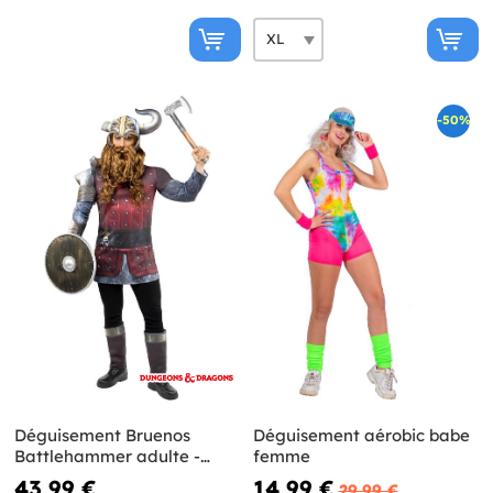
-50%
Déguisement Bruenos
Déguisement aérobic babe
Battlehammer adulte -
femme
Dungeons & Dragons
43,99 €
14,99 €
29,99 €