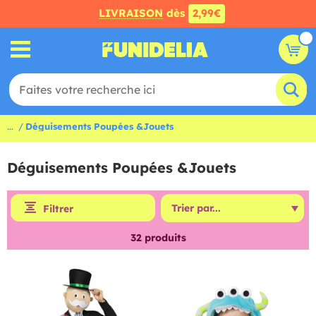
LIVRAISON
dès
2,99€
...
Déguisements Poupées &Jouets
Déguisements Poupées &Jouets
Filtrer
32
produits