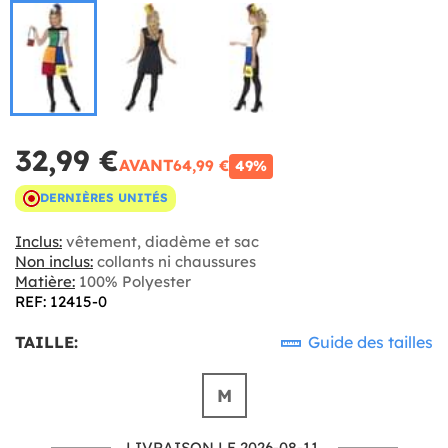
32,99 €
AVANT
64,99 €
49%
DERNIÈRES UNITÉS
Inclus:
vêtement, diadème et sac
Non inclus:
collants ni chaussures
Matière:
100% Polyester
REF: 12415-0
TAILLE:
Guide des tailles
M
LIVRAISON LE 2026-08-11