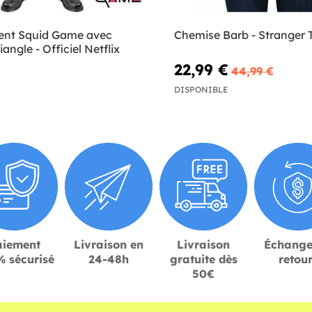
ent Squid Game avec
Chemise Barb - Stranger 
angle - Officiel Netflix
22,99 €
44,99 €
DISPONIBLE
aiement
Livraison en
Livraison
Échange
 sécurisé
24-48h
gratuite dès
retou
50€