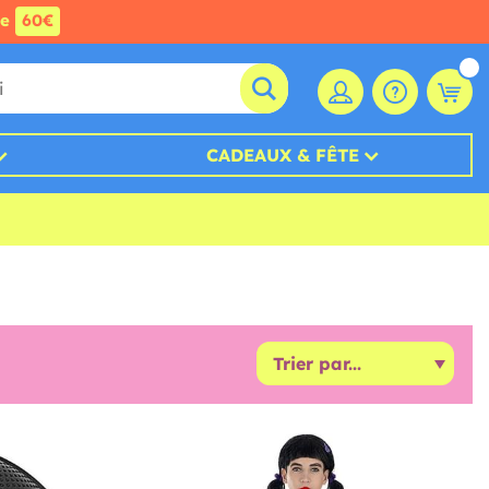
de
60€
CADEAUX & FÊTE