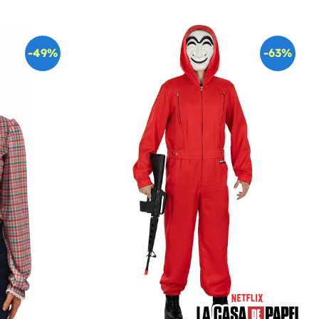
-49%
-63%