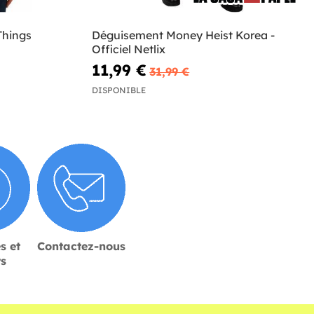
Things
Déguisement Money Heist Korea -
Officiel Netlix
11,99 €
31,99 €
DISPONIBLE
s et
Contactez-nous
rs