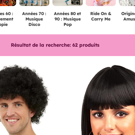
s 60 :
Années 70 :
Années 80 et
Ride On &
Origi
ement
Musique
90 : Musique
Carry Me
Amus
ppie
Disco
Pop
Résultat de la recherche:
62
produits