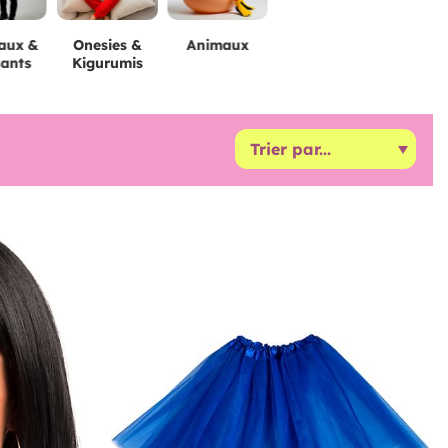
naux &
Onesies &
Animaux
ants
Kigurumis