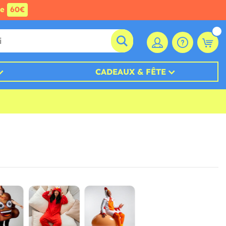
de
60€
CADEAUX & FÊTE