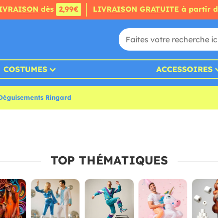
IVRAISON
dès
2,99€
LIVRAISON GRATUITE
à partir 
COSTUMES
ACCESSOIRES
Déguisements Ringard
TOP THÉMATIQUES