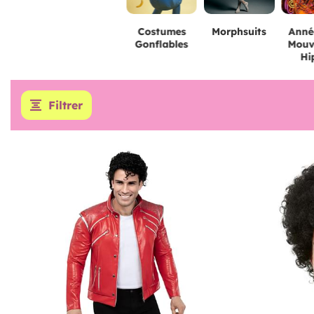
Costumes
Morphsuits
Année
Gonflables
Mouv
Hi
Filtrer