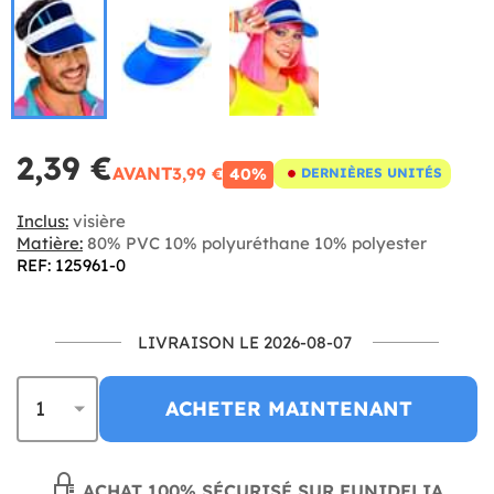
2,39 €
AVANT
3,99 €
40%
DERNIÈRES UNITÉS
Inclus:
visière
Matière:
80% PVC 10% polyuréthane 10% polyester
REF: 125961-0
LIVRAISON LE 2026-08-07
ACHETER MAINTENANT
ACHAT 100% SÉCURISÉ SUR FUNIDELIA