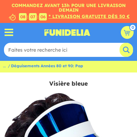
COMMANDEZ AVANT 13h POUR UNE LIVRAISON
DEMAIN
* LIVRAISON GRATUITE DÈS 50 €
:
:
08
07
05
0
...
Déguisements Années 80 et 90: Pop
Visière bleue