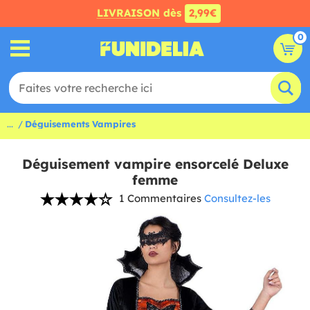
LIVRAISON
dès
2,99€
0
...
Déguisements Vampires
Déguisement vampire ensorcelé Deluxe
femme
1 Commentaires
Consultez-les