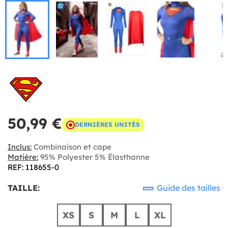
50,99 €
DERNIÈRES UNITÉS
Inclus:
Combinaison et cape
Matière:
95% Polyester 5% Élasthanne
REF: 118655-0
TAILLE:
Guide des tailles
XS
S
M
L
XL