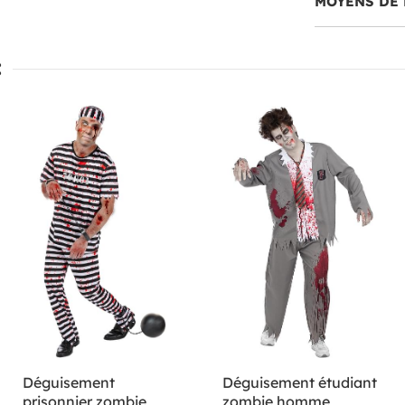
MOYENS DE 
:
Déguisement
Déguisement étudiant
prisonnier zombie
zombie homme