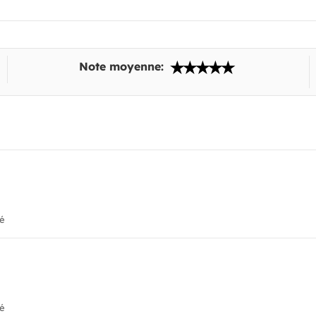
Note moyenne:
ié
ié