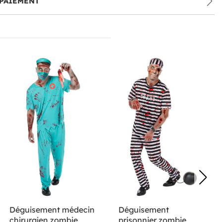
PAIEMENT
Déguisement médecin
Déguisement
chirurgien zombie
prisonnier zombie