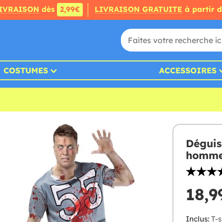
IVRAISON
dès
2,99€
LIVRAISON GRATUITE
à partir 
COSTUMES
ACCESSOIRES
Déguis
homm
18,9
Inclus:
T-s