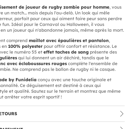
isement de joueur de rugby zombie pour homme
, vous
re un match... mais depuis l'au-delà. Un look qui mêle
terreur, parfait pour ceux qui aiment faire peur sans perdre
 fun. Idéal pour le Carnaval ou Halloween, il vous
en un joueur qui n'abandonne jamais, même après la mort.
ent comprend
maillot avec épaulières et pantalon
,
s en
100% polyester
pour offrir confort et résistance. Le
vec le numéro 55 et
effet taches de sang
présente des
égulières
qui lui donnent un air déchiré, tandis que le
nc avec éclaboussures rouges
complète l'ensemble de
ombie. Ne comprend pas le ballon de rugby ni le casque.
de by Funidelia
conçu avec une touche originale et
sonnalité. Ce déguisement est destiné à ceux qui
tyle et qualité. Sautez sur le terrain et montrez que même
t arrêter votre esprit sportif !
ETOURS