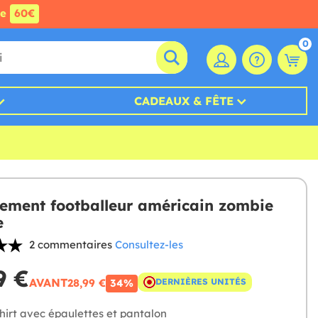
de
60€
0
CADEAUX & FÊTE
ement footballeur américain zombie
e
2 commentaires
Consultez-les
9 €
AVANT
28,99 €
DERNIÈRES UNITÉS
34%
hirt avec épaulettes et pantalon