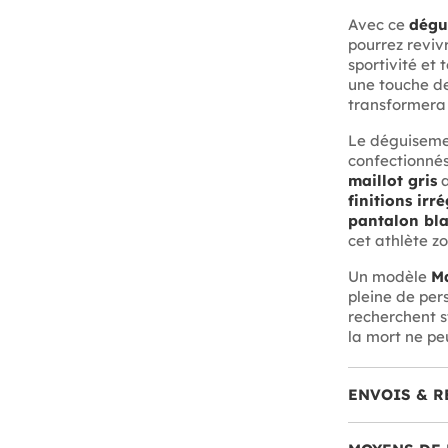
Avec ce
dégu
pourrez reviv
sportivité et 
une touche de
transformera 
Le déguisem
confectionné
maillot gris
a
finitions irr
pantalon bla
cet athlète z
Un modèle
Ma
pleine de per
recherchent s
la mort ne peu
ENVOIS & R