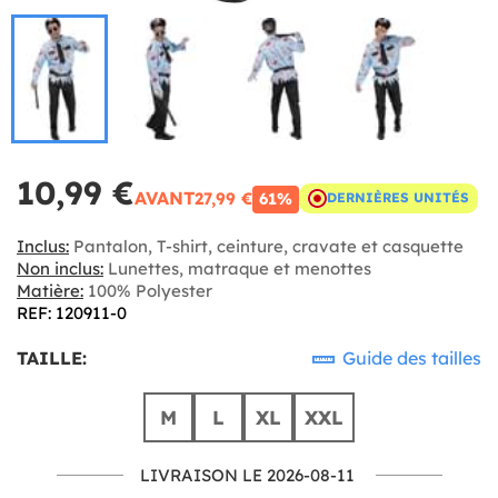
10,99 €
AVANT
27,99 €
61%
DERNIÈRES UNITÉS
Inclus:
Pantalon, T-shirt, ceinture, cravate et casquette
Non inclus:
Lunettes, matraque et menottes
Matière:
100% Polyester
REF: 120911-0
TAILLE:
Guide des tailles
M
L
XL
XXL
LIVRAISON LE 2026-08-11