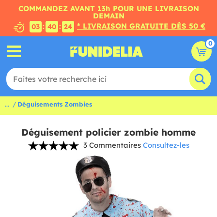
COMMANDEZ AVANT 13h POUR UNE LIVRAISON
DEMAIN
* LIVRAISON GRATUITE DÈS 50 €
:
:
03
40
23
0
...
Déguisements Zombies
Déguisement policier zombie homme
3 Commentaires
Consultez-les