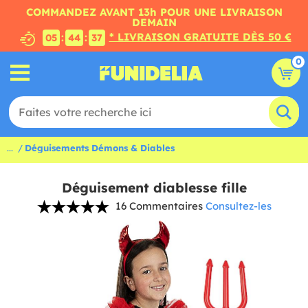
COMMANDEZ AVANT 13h POUR UNE LIVRAISON
DEMAIN
* LIVRAISON GRATUITE DÈS 50 €
:
:
05
44
37
0
...
Déguisements Démons & Diables
Déguisement diablesse fille
16 Commentaires
Consultez-les