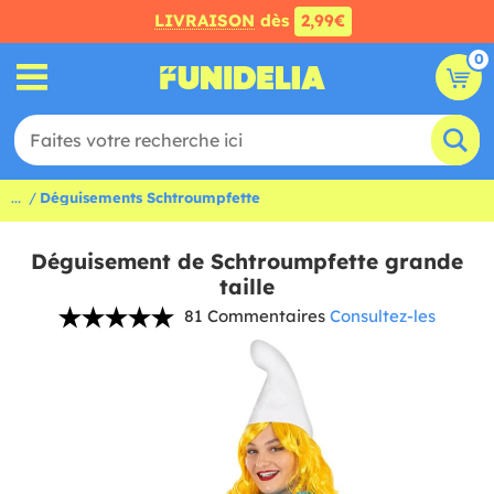
LIVRAISON
dès
2,99€
0
...
Déguisements Schtroumpfette
Déguisement de Schtroumpfette grande
taille
81 Commentaires
Consultez-les