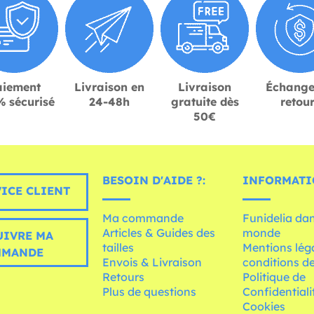
aiement
Livraison en
Livraison
Échange
 sécurisé
24-48h
gratuite dès
retou
50€
BESOIN D'AIDE ?:
INFORMATI
ICE CLIENT
Ma commande
Funidelia dan
Articles & Guides des
monde
UIVRE MA
tailles
Mentions léga
MMANDE
Envois & Livraison
conditions de
Retours
Politique de
Plus de questions
Confidentiali
Cookies