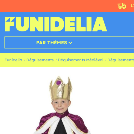
L
PAR THÈMES
Funidelia
Déguisements
Déguisements Médiéval
Déguisements