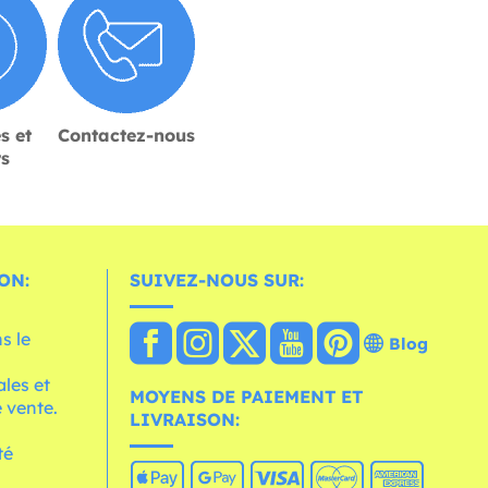
s et
Contactez-nous
rs
ON:
SUIVEZ-NOUS SUR:
s le
Blog
les et
MOYENS DE PAIEMENT ET
 vente.
LIVRAISON:
té