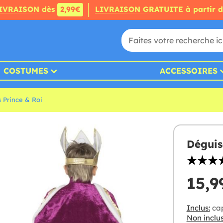
IVRAISON
dès
2,99€
LIVRAISON GRATUITE
à partir 
COSTUMES
ACCESSOIRES
 Prince & Roi
Déguis
15,9
Inclus:
cap
Non inclus