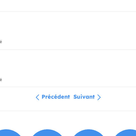
ié
ié
Précédent
Suivant