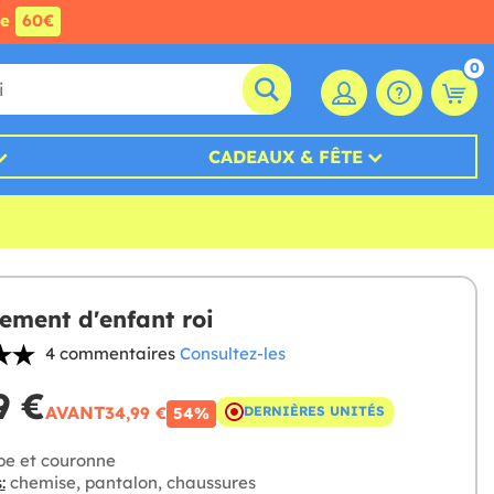
de
60€
0
CADEAUX & FÊTE
ement d'enfant roi
4 commentaires
Consultez-les
9 €
AVANT
34,99 €
DERNIÈRES UNITÉS
54%
e et couronne
:
chemise, pantalon, chaussures