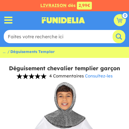
LIVRAISON
dès
2,99€
0
...
Déguisements Templar
Déguisement chevalier templier garçon
4 Commentaires
Consultez-les