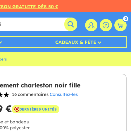
ISON GRATUITE DÈS 50 €
0
CADEAUX & FÊTE
pers
ement charleston noir fille
16 commentaires
Consultez-les
9 €
DERNIÈRES UNITÉS
e et bandeau
00% polyester