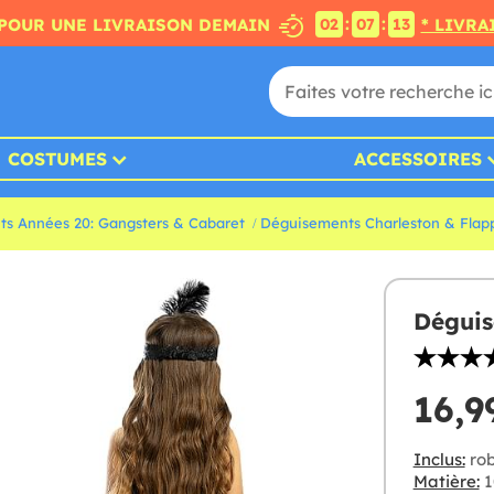
:
:
POUR UNE LIVRAISON DEMAIN
* LIVRA
02
07
12
COSTUMES
ACCESSOIRES
s Années 20: Gangsters & Cabaret
Déguisements Charleston & Flap
Déguis
16,9
Inclus:
rob
Matière:
1