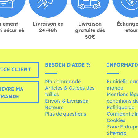
aiement
Livraison en
Livraison
Échange
 sécurisé
24-48h
gratuite dès
retou
50€
BESOIN D'AIDE ?:
INFORMATI
ICE CLIENT
Ma commande
Funidelia dan
Articles & Guides des
monde
UIVRE MA
tailles
Mentions léga
MMANDE
Envois & Livraison
conditions de
Retours
Politique de
Plus de questions
Confidentiali
Cookies
Zone Entrepr
Sitemap