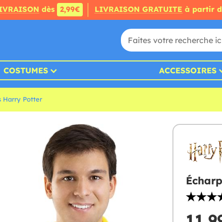
IVRAISON
dès
2,99€
LIVRAISON GRATUITE
à partir 
COSTUMES
ACCESSOIRES
 Harry Potter
Écharp
11,9