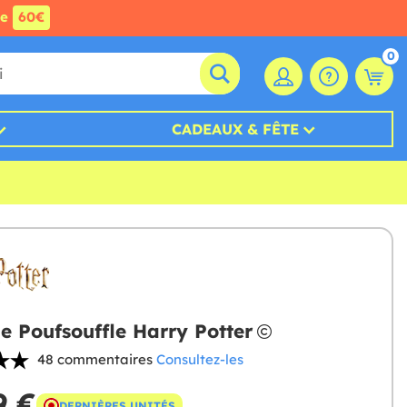
de
60€
0
CADEAUX & FÊTE
e Poufsouffle Harry Potter
48 commentaires
Consultez-les
9 €
DERNIÈRES UNITÉS