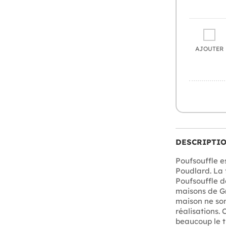
AJOUTER
DESCRIPTI
Poufsouffle es
Poudlard. La 
Poufsouffle d
maisons de Gr
maison ne son
réalisations. 
beaucoup le tr