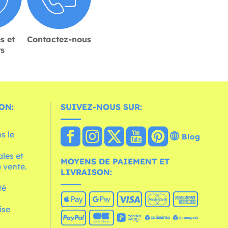
s et
Contactez-nous
rs
ON:
SUIVEZ-NOUS SUR:
s le
Blog
les et
MOYENS DE PAIEMENT ET
 vente.
LIVRAISON:
té
ise