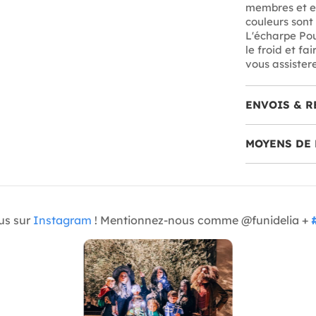
membres et en
couleurs sont 
L'écharpe Pou
le froid et fa
vous assistere
ENVOIS & R
MOYENS DE 
us sur
Instagram
! Mentionnez-nous comme @funidelia +