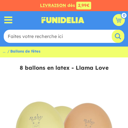
LIVRAISON
dès
2,99€
0
...
Ballons de fêtes
8 ballons en latex - Llama Love