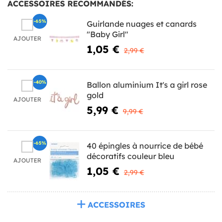
ACCESSOIRES RECOMMANDÉS:
-65%
Guirlande nuages et canards
"Baby Girl"
AJOUTER
1,05 €
2,99 €
-40%
Ballon aluminium It's a girl rose
gold
AJOUTER
5,99 €
9,99 €
-65%
40 épingles à nourrice de bébé
décoratifs couleur bleu
AJOUTER
1,05 €
2,99 €
ACCESSOIRES