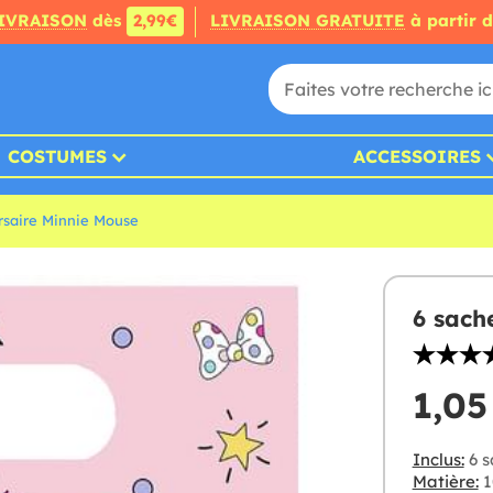
IVRAISON
dès
2,99€
LIVRAISON GRATUITE
à partir 
COSTUMES
ACCESSOIRES
rsaire Minnie Mouse
6 sach
1,05
Inclus:
6 s
Matière:
1