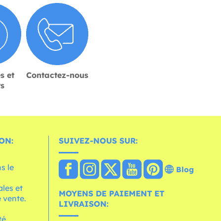
s et
Contactez-nous
rs
ON:
SUIVEZ-NOUS SUR:
s le
Blog
les et
MOYENS DE PAIEMENT ET
 vente.
LIVRAISON:
té