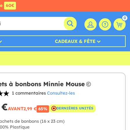
de
60€
0
CADEAUX & FÊTE
ets à bonbons Minnie Mouse
1 commentaires
Consultez-les
 €
AVANT
2,99 €
DERNIÈRES UNITÉS
65%
achets de bonbons (16 x 23 cm)
00% Plastique