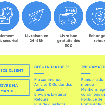
aiement
Livraison en
Livraison
Échange
 sécurisé
24-48h
gratuite dès
retou
50€
BESOIN D'AIDE ?:
INFORMATI
ICE CLIENT
Ma commande
Funidelia dan
Articles & Guides des
monde
UIVRE MA
tailles
Mentions léga
MMANDE
Envois & Livraison
conditions de
Retours
Politique de
Plus de questions
Confidentiali