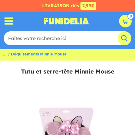
LIVRAISON
dès
2,99€
0
...
Déguisements Minnie Mouse
Tutu et serre-tête Minnie Mouse