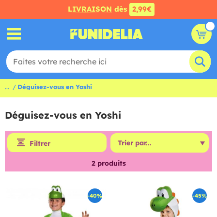
LIVRAISON
dès
2,99€
...
Déguisez-vous en Yoshi
Déguisez-vous en Yoshi
Filtrer
2
produits
-40%
-45%