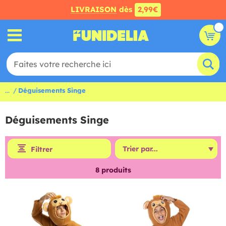
LIVRAISON
dès
2,99€
...
Déguisements Singe
Déguisements Singe
Filtrer
8
produits