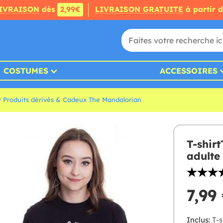
IVRAISON
dès
2,99€
LIVRAISON GRATUITE
à partir 
COSTUMES
ACCESSOIRES
Produits dérivés & Cadeux The Mandalorian
T-shir
adulte
7,99
Inclus:
T-s