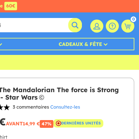
de
60€
0
CADEAUX & FÊTE
tThe Mandalorian The force is Strong
 - Star Wars
3 commentaires
Consultez-les
 €
AVANT
14,99 €
DERNIÈRES UNITÉS
47%
hirt