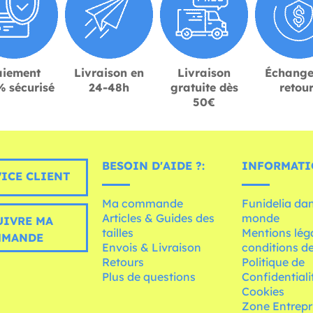
aiement
Livraison en
Livraison
Échange
 sécurisé
24-48h
gratuite dès
retou
50€
BESOIN D'AIDE ?:
INFORMATI
ICE CLIENT
Ma commande
Funidelia dan
Articles & Guides des
monde
UIVRE MA
tailles
Mentions léga
MMANDE
Envois & Livraison
conditions de
Retours
Politique de
Plus de questions
Confidentiali
Cookies
Zone Entrepr