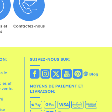
s et
Contactez-nous
rs
ON:
SUIVEZ-NOUS SUR:
s le
Blog
les et
MOYENS DE PAIEMENT ET
 vente.
LIVRAISON:
té
ise