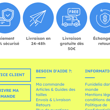
aiement
Livraison en
Livraison
Échange
 sécurisé
24-48h
gratuite dès
retou
50€
BESOIN D'AIDE ?:
INFORMATI
ICE CLIENT
Ma commande
Funidelia dan
Articles & Guides des
monde
UIVRE MA
tailles
Mentions léga
MMANDE
Envois & Livraison
conditions de
Retours
Politique de
Plus de questions
Confidentiali