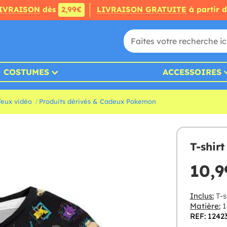
IVRAISON
dès
2,99€
LIVRAISON GRATUITE
à partir 
COSTUMES
ACCESSOIRES
Jeux vidéo
Produits dérivés & Cadeux Pokemon
T-shir
10,9
Inclus:
T-s
Matière:
1
REF: 1242