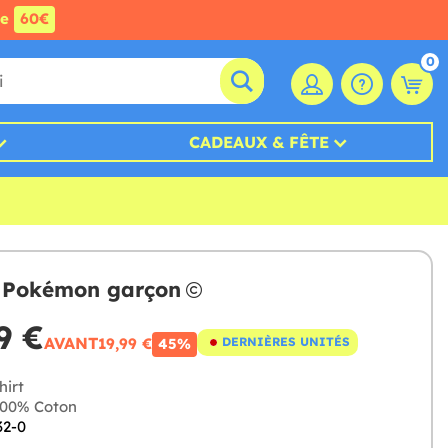
de
60€
0
CADEAUX & FÊTE
t Pokémon garçon
9 €
AVANT
19,99 €
DERNIÈRES UNITÉS
45%
hirt
00% Coton
32-0