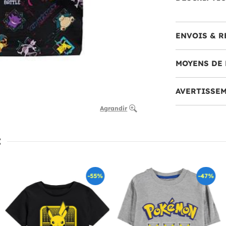
ENVOIS & R
MOYENS DE 
AVERTISSE
Agrandir
:
-55%
-47%