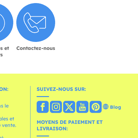
s et
Contactez-nous
rs
ON:
SUIVEZ-NOUS SUR:
s le
Blog
les et
MOYENS DE PAIEMENT ET
 vente.
LIVRAISON:
té