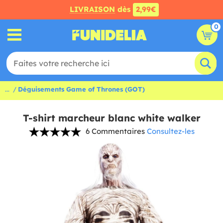
LIVRAISON
dès
2,99€
0
...
Déguisements Game of Thrones (GOT)
T-shirt marcheur blanc white walker
6 Commentaires
Consultez-les