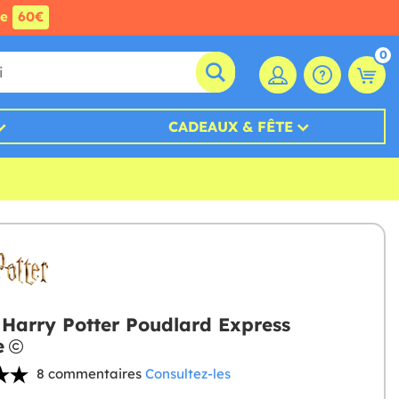
de
60€
0
CADEAUX & FÊTE
t Harry Potter Poudlard Express
e
8 commentaires
Consultez-les