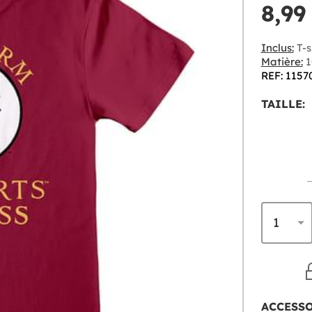
8,99
Inclus:
T-s
Matière:
1
REF: 1157
TAILLE:
ACCESS