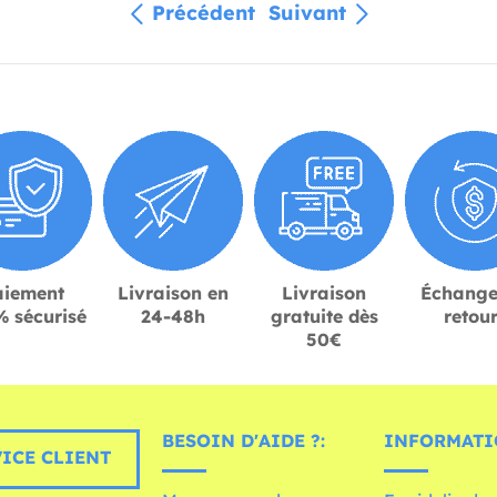
Précédent
Suivant
aiement
Livraison en
Livraison
Échange
 sécurisé
24-48h
gratuite dès
retou
50€
BESOIN D'AIDE ?:
INFORMATI
ICE CLIENT