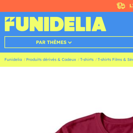
L
PAR THÈMES
Funidelia
Produits dérivés & Cadeux
T-shirts
T-shirts Films & Sé