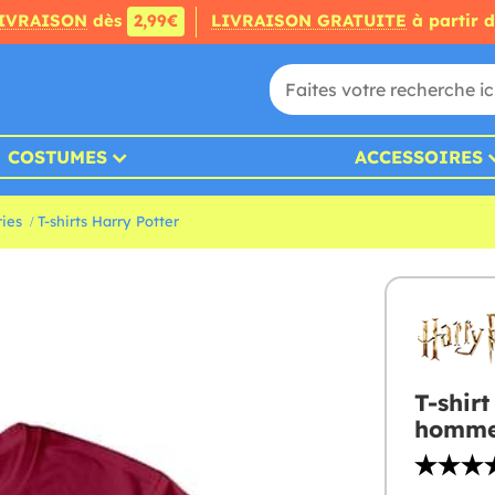
IVRAISON
dès
2,99€
LIVRAISON GRATUITE
à partir 
COSTUMES
ACCESSOIRES
ries
T-shirts Harry Potter
T-shir
homm