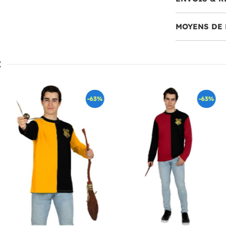
MOYENS DE 
:
-63%
-63%