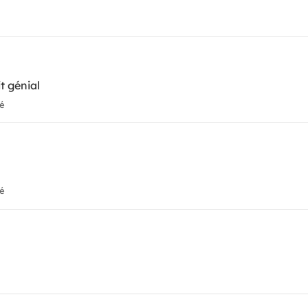
it génial
ié
ié