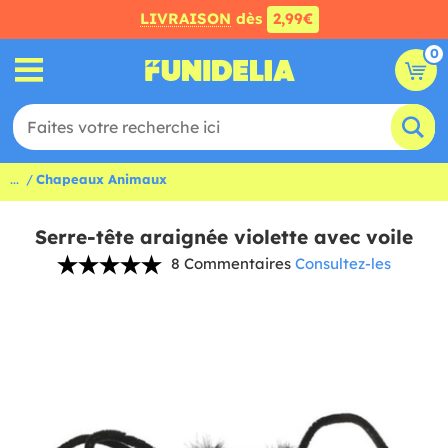
LIVRAISON
dès
2,99€
0
...
Chapeaux Animaux
Serre-tête araignée violette avec voile
8 Commentaires
Consultez-les