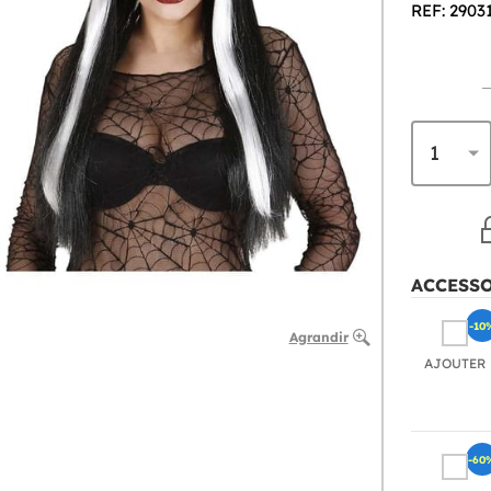
REF: 2903
ACCESS
-10
Agrandir
AJOUTER
-60