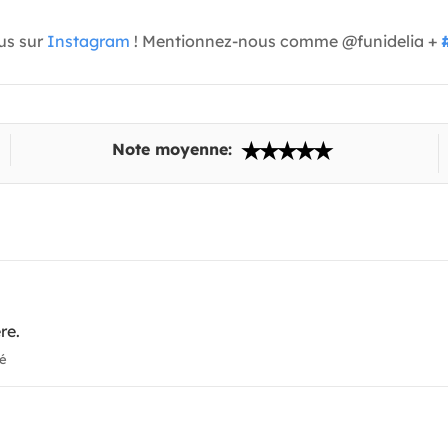
us sur
Instagram
! Mentionnez-nous comme @funidelia +
Note moyenne:
re.
ié