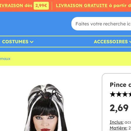
IVRAISON
dès
2,99€
LIVRAISON GRATUITE
à partir 
COSTUMES
ACCESSOIRES
imaux
Pince 
2,69
Inclus:
acc
Matière:
2