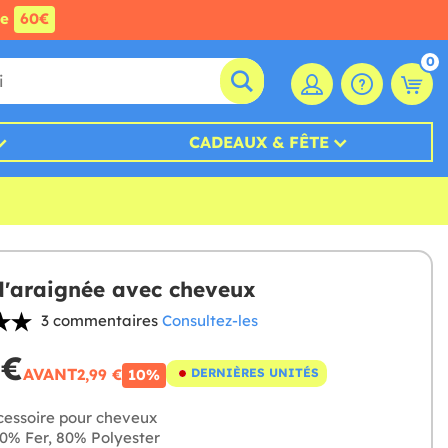
de
60€
0
CADEAUX & FÊTE
d'araignée avec cheveux
3 commentaires
Consultez-les
 €
AVANT
2,99 €
DERNIÈRES UNITÉS
10%
essoire pour cheveux
0% Fer, 80% Polyester