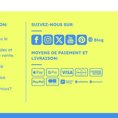
ON:
SUIVEZ-NOUS SUR:
s le
Blog
les et
MOYENS DE PAIEMENT ET
 vente.
LIVRAISON:
té
ise
nous?