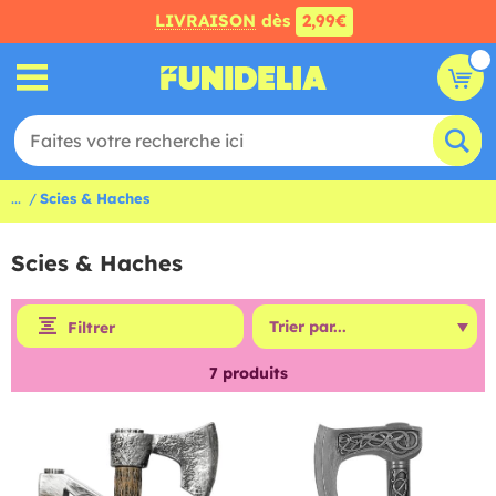
LIVRAISON
dès
2,99€
...
Scies & Haches
Scies & Haches
Filtrer
7
produits