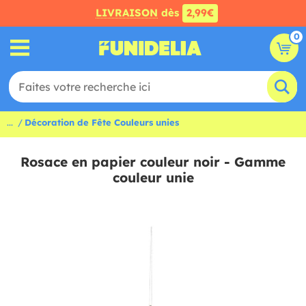
LIVRAISON
dès
2,99€
0
...
Décoration de Fête Couleurs unies
Rosace en papier couleur noir - Gamme
couleur unie