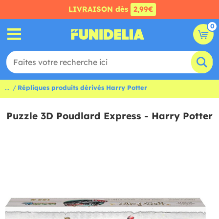
LIVRAISON
dès
2,99€
0
...
Répliques produits dérivés Harry Potter
Puzzle 3D Poudlard Express - Harry Potter