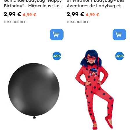
Guirlande Ladybug "Happy
6 invitations Ladybug - Les
Birthday" - Miraculous : Les
Aventures de Ladybug et
Aventures de Ladybug et
Chat Noir
2,99 €
2,99 €
4,99 €
4,99 €
Chat Noir
DISPONIBLE
DISPONIBLE
-65%
-45%