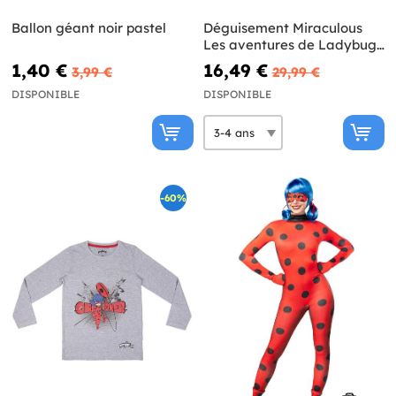
Ballon géant noir pastel
Déguisement Miraculous
Les aventures de Ladybug
fille
1,40 €
16,49 €
3,99 €
29,99 €
DISPONIBLE
DISPONIBLE
-60%