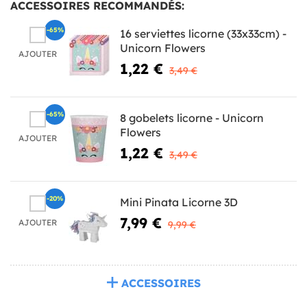
ACCESSOIRES RECOMMANDÉS:
-65%
16 serviettes licorne (33x33cm) -
Unicorn Flowers
AJOUTER
1,22 €
3,49 €
-65%
8 gobelets licorne - Unicorn
Flowers
AJOUTER
1,22 €
3,49 €
-20%
Mini Pinata Licorne 3D
7,99 €
AJOUTER
9,99 €
ACCESSOIRES