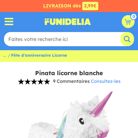
LIVRAISON
dès
2,99€
0
...
Fête d'anniversaire Licorne
Pinata licorne blanche
9 Commentaires
Consultez-les