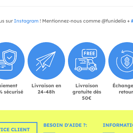
us sur
Instagram
! Mentionnez-nous comme @funidelia +
aiement
Livraison en
Livraison
Échange
 sécurisé
24-48h
gratuite dès
retou
50€
BESOIN D'AIDE ?:
INFORMATI
ICE CLIENT