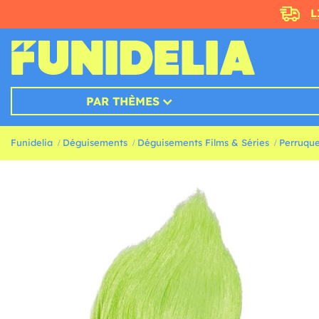
L
PAR THÈMES
Funidelia
Déguisements
Déguisements Films & Séries
Perruques