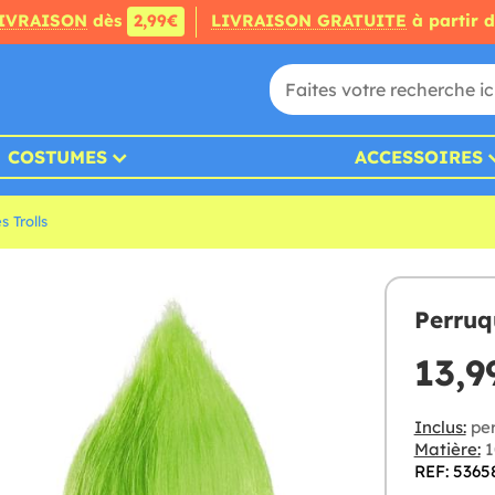
IVRAISON
dès
2,99€
LIVRAISON GRATUITE
à partir 
COSTUMES
ACCESSOIRES
 Trolls
Perruq
13,9
Inclus:
per
Matière:
1
REF: 5365