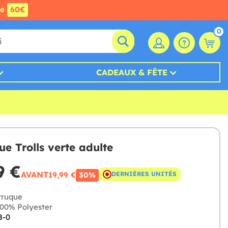
de
60€
0
CADEAUX & FÊTE
ue Trolls verte adulte
9 €
AVANT
19,99 €
DERNIÈRES UNITÉS
30%
ruque
00% Polyester
8-0