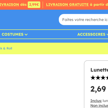
IVRAISON
dès
2,99€
LIVRAISON GRATUITE
à partir 
COSTUMES
ACCESSOIRES
k & Roll
Lunett
2,69
Inclus:
lun
Non inclus