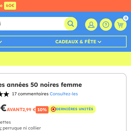
de
60€
0
CADEAUX & FÊTE
es années 50 noires femme
17 commentaires
Consultez-les
 €
AVANT
2,99 €
DERNIÈRES UNITÉS
10%
ettes
:
perruque ni collier