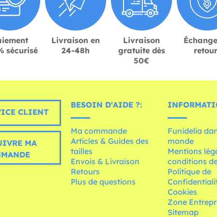
aiement
Livraison en
Livraison
Échange
 sécurisé
24-48h
gratuite dès
retou
50€
BESOIN D'AIDE ?:
INFORMATI
ICE CLIENT
Ma commande
Funidelia dan
Articles & Guides des
monde
UIVRE MA
tailles
Mentions léga
MMANDE
Envois & Livraison
conditions de
Retours
Politique de
Plus de questions
Confidentiali
Cookies
Zone Entrepr
Sitemap