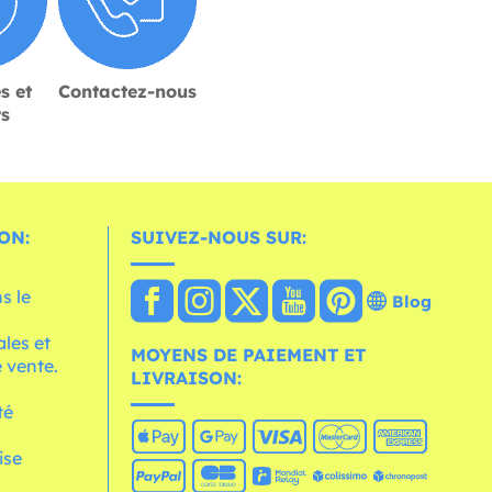
s et
Contactez-nous
rs
ON:
SUIVEZ-NOUS SUR:
s le
Blog
les et
MOYENS DE PAIEMENT ET
 vente.
LIVRAISON:
té
ise