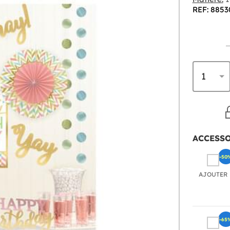
REF: 8853
ACCESS
-50
AJOUTER
-65