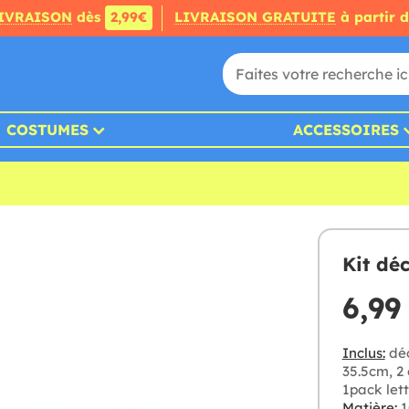
IVRAISON
dès
2,99€
LIVRAISON GRATUITE
à partir 
COSTUMES
ACCESSOIRES
Kit dé
6,99
Inclus:
déc
35.5cm, 2 
1pack lett
Matière:
1