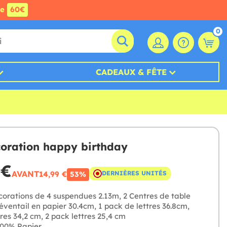
de
60€
0
CADEAUX & FÊTE
coration happy birthday
 €
AVANT
14,99 €
DERNIÈRES UNITÉS
53%
orations de 4 suspendues 2.13m, 2 Centres de table
éventail en papier 30.4cm, 1 pack de lettres 36.8cm,
res 34,2 cm, 2 pack lettres 25,4 cm
00% Papier