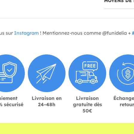
MOYENS DE 
us sur
Instagram
! Mentionnez-nous comme @funidelia +
aiement
Livraison en
Livraison
Échange
 sécurisé
24-48h
gratuite dès
retou
50€