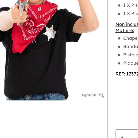
1 X Pi
1 X Pl
Non inclus
Matière:
Chapea
Banda
Pistol
Plaque
REF: 1237
Agrandir