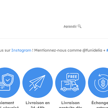
Agrandir
us sur
Instagram
! Mentionnez-nous comme @funidelia +
aiement
Livraison en
Livraison
Échange
 sécurisé
24-48h
gratuite dès
retou