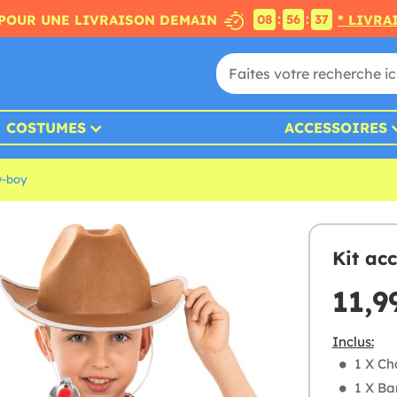
:
:
POUR UNE LIVRAISON DEMAIN
* LIVRA
08
56
36
COSTUMES
ACCESSOIRES
-boy
Kit ac
11,9
Inclus:
1 X C
1 X B