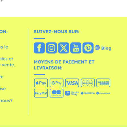
ON:
SUIVEZ-NOUS SUR:
s le
Blog
les et
MOYENS DE PAIEMENT ET
 vente.
LIVRAISON:
té
ise
nous?