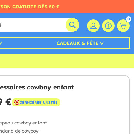
ISON GRATUITE DÈS 50 €
0
CADEAUX & FÊTE
cessoires cowboy enfant
9 €
DERNIÈRES UNITÉS
hapeau cowboy enfant
andana de cowboy