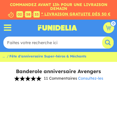
COMMANDEZ AVANT 13h POUR UNE LIVRAISON
DEMAIN
* LIVRAISON GRATUITE DÈS 50 €
:
:
02
58
33
0
...
Fête d'anniversaire Super-héros & Méchants
Banderole anniversaire Avengers
11 Commentaires
Consultez-les