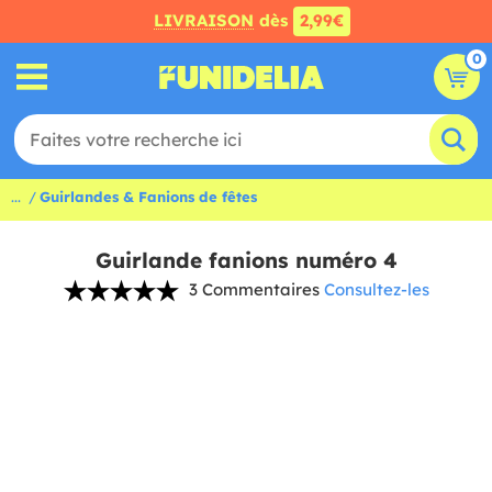
LIVRAISON
dès
2,99€
0
...
Guirlandes & Fanions de fêtes
Guirlande fanions numéro 4
3 Commentaires
Consultez-les