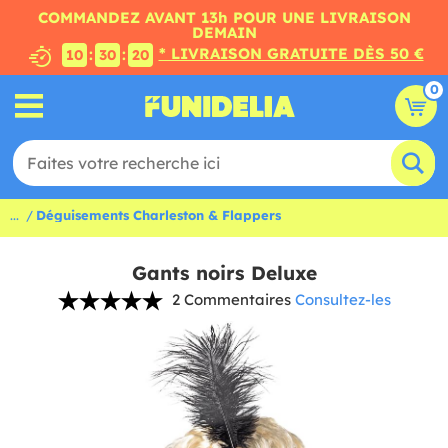
COMMANDEZ AVANT 13h POUR UNE LIVRAISON
DEMAIN
* LIVRAISON GRATUITE DÈS 50 €
:
:
10
30
19
0
...
Déguisements Charleston & Flappers
Gants noirs Deluxe
2 Commentaires
Consultez-les