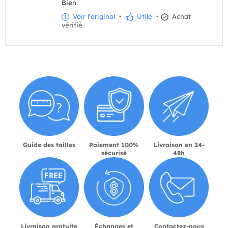
Bien
Voir l'original
•
Utile
•
Achat
vérifié
Guide des tailles
Paiement 100%
Livraison en 24-
sécurisé
48h
Livraison gratuite
Échanges et
Contactez-nous