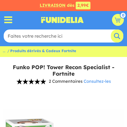
LIVRAISON
dès
2,99€
0
...
Produits dérivés & Cadeux Fortnite
Funko POP! Tower Recon Specialist -
Fortnite
2 Commentaires
Consultez-les