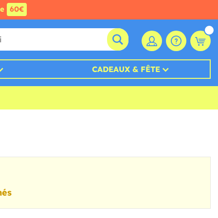
de
60€
CADEAUX & FÊTE
nés