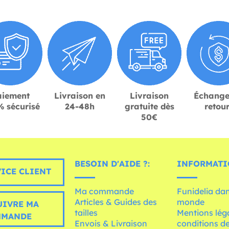
aiement
Livraison en
Livraison
Échange
 sécurisé
24-48h
gratuite dès
retou
50€
BESOIN D'AIDE ?:
INFORMATI
ICE CLIENT
Ma commande
Funidelia dan
Articles & Guides des
monde
UIVRE MA
tailles
Mentions léga
MMANDE
Envois & Livraison
conditions de