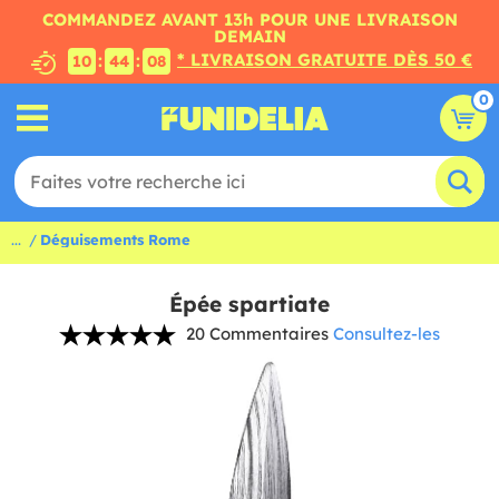
COMMANDEZ AVANT 13h POUR UNE LIVRAISON
DEMAIN
* LIVRAISON GRATUITE DÈS 50 €
:
:
10
44
07
0
...
Déguisements Rome
Épée spartiate
20 Commentaires
Consultez-les