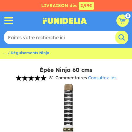
LIVRAISON
dès
2,99€
0
...
Déguisements Ninja
Épée Ninja 60 cms
81 Commentaires
Consultez-les