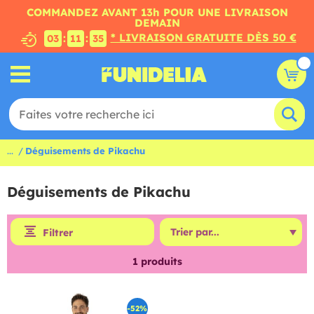
COMMANDEZ AVANT 13h POUR UNE LIVRAISON
DEMAIN
* LIVRAISON GRATUITE DÈS 50 €
:
:
03
11
34
...
Déguisements de Pikachu
Déguisements de Pikachu
Filtrer
1
produits
-52%