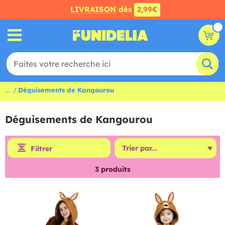
LIVRAISON
dès
2,99€
...
Déguisements de Kangourou
Déguisements de Kangourou
Filtrer
3
produits