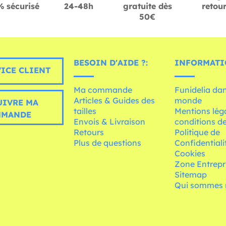
 sécurisé
24-48h
gratuite dès
retou
50€
BESOIN D'AIDE ?:
INFORMATI
ICE CLIENT
Ma commande
Funidelia dan
Articles & Guides des
monde
UIVRE MA
tailles
Mentions léga
MMANDE
Envois & Livraison
conditions de
Retours
Politique de
Plus de questions
Confidentiali
Cookies
Zone Entrepr
Sitemap
Qui sommes 