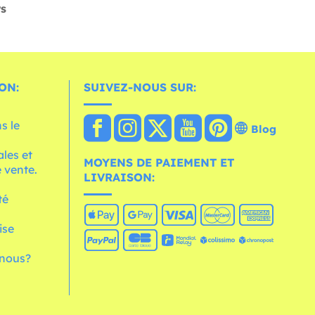
rs
ON:
SUIVEZ-NOUS SUR:
s le
Blog
les et
MOYENS DE PAIEMENT ET
 vente.
LIVRAISON:
té
ise
nous?