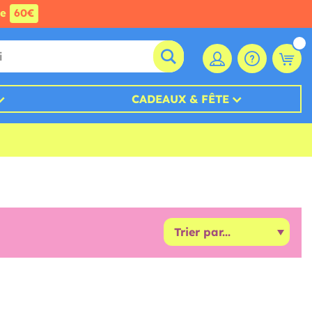
de
60€
CADEAUX & FÊTE