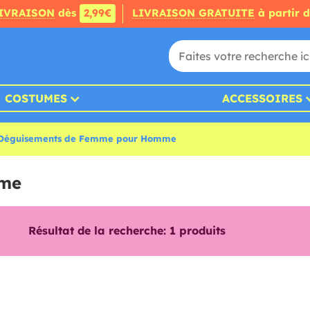
IVRAISON
dès
2,99€
LIVRAISON GRATUITE
à partir 
COSTUMES
ACCESSOIRES
Déguisements de Femme pour Homme
mme
Résultat de la recherche:
1
produits