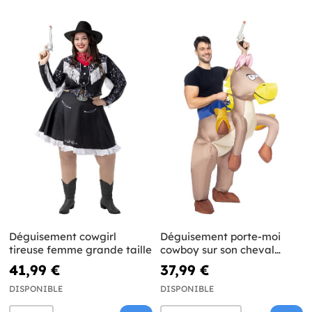
Déguisement cowgirl
Déguisement porte-moi
tireuse femme grande taille
cowboy sur son cheval
gonflable adulte
41,99 €
37,99 €
DISPONIBLE
DISPONIBLE