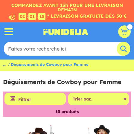
COMMANDEZ AVANT 13h POUR UNE LIVRAISON
DEMAIN
* LIVRAISON GRATUITE DÈS 50 €
:
:
02
01
14
...
Déguisements de Cowboy pour Femme
Déguisements de Cowboy pour Femme
Filtrer
13
produits