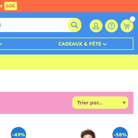
de
60€
CADEAUX & FÊTE
-49%
-58%