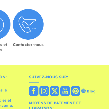
s et
Contactez-nous
rs
ON:
SUIVEZ-NOUS SUR:
s le
Blog
les et
MOYENS DE PAIEMENT ET
 vente.
LIVRAISON: