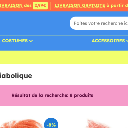
IVRAISON
dès
2,99€
LIVRAISON GRATUITE
à partir 
COSTUMES
ACCESSOIRES
iabolique
Résultat de la recherche:
8
produits
-8%