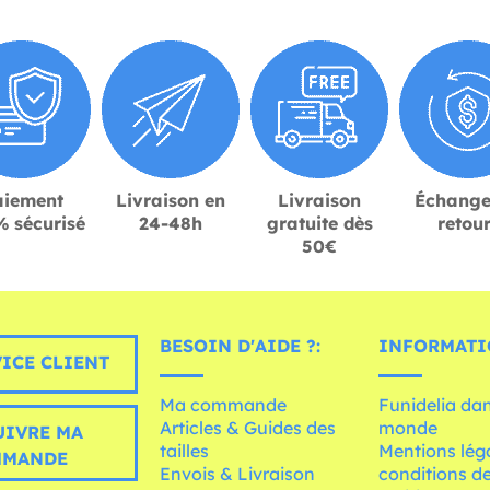
aiement
Livraison en
Livraison
Échange
 sécurisé
24-48h
gratuite dès
retou
50€
BESOIN D'AIDE ?:
INFORMATI
ICE CLIENT
Ma commande
Funidelia dan
Articles & Guides des
monde
UIVRE MA
tailles
Mentions léga
MMANDE
Envois & Livraison
conditions de