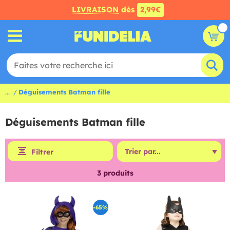
LIVRAISON
dès
2,99€
...
Déguisements Batman fille
Déguisements Batman fille
Filtrer
3
produits
-65%