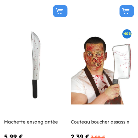
-40%
Machette ensanglantée
Couteau boucher assassin
5,99 €
2,39 €
3,99 €