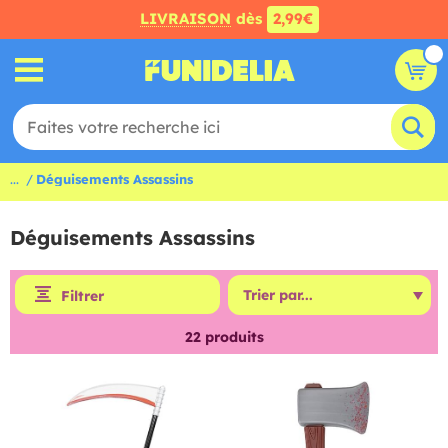
LIVRAISON
dès
2,99€
...
Déguisements Assassins
Déguisements Assassins
Filtrer
22
produits