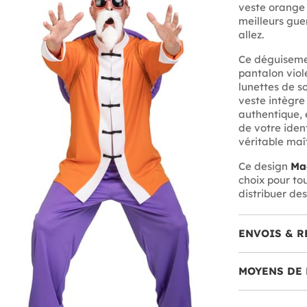
veste orange 
meilleurs gue
allez.
Ce déguisemen
pantalon viol
lunettes de so
veste intègre
authentique, 
de votre ident
véritable maî
Ce design
Ma
choix pour to
distribuer d
ENVOIS & R
MOYENS DE 