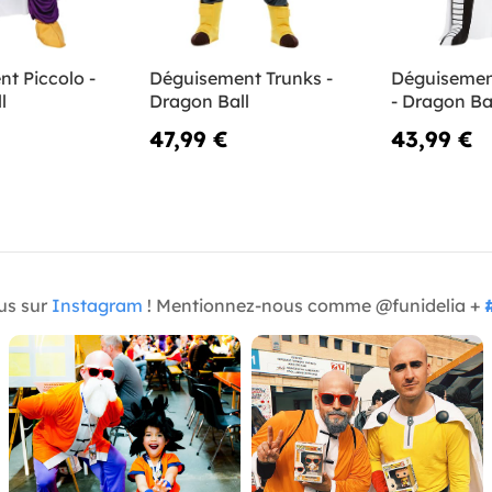
t Piccolo -
Déguisement Trunks -
Déguisemen
l
Dragon Ball
- Dragon Ba
47,99 €
43,99 €
us sur
Instagram
! Mentionnez-nous comme @funidelia +