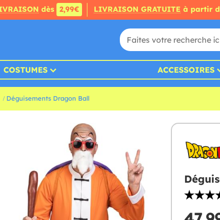
IVRAISON
dès
2,99€
LIVRAISON GRATUITE
à partir 
COSTUMES
ACCESSOIRES
Déguisements Dragon Ball
Déguis
47,9