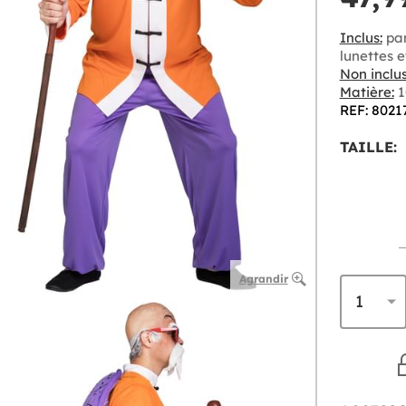
Inclus:
pan
lunettes 
Non inclus
Matière:
1
REF: 8021
TAILLE:
Agrandir